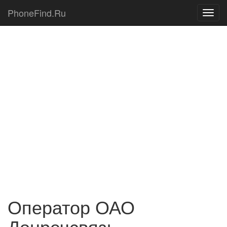
PhoneFind.Ru
Оператор ОАО
Донречсвязь