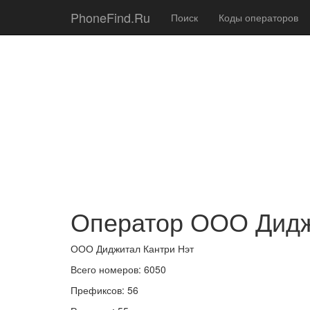
PhoneFind.Ru
Поиск
Коды операторов
Оператор ООО Дидж
ООО Диджитал Кантри Нэт
Всего номеров: 6050
Префиксов: 56