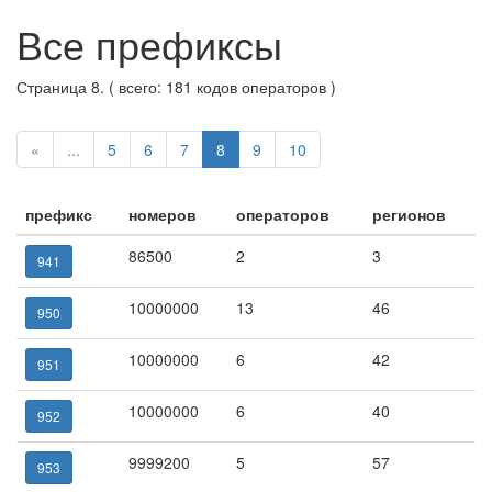
Все префиксы
Страница 8. ( всего: 181 кодов операторов )
«
...
5
6
7
8
9
10
префикс
номеров
операторов
регионов
86500
2
3
941
10000000
13
46
950
10000000
6
42
951
10000000
6
40
952
9999200
5
57
953