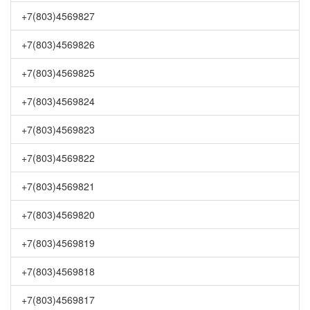
+7(803)4569827
+7(803)4569826
+7(803)4569825
+7(803)4569824
+7(803)4569823
+7(803)4569822
+7(803)4569821
+7(803)4569820
+7(803)4569819
+7(803)4569818
+7(803)4569817