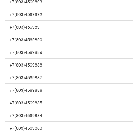
+7(803)4569893
+7(803)4569892
+7(803)4569891
+7(803)4569890
+7(803)4569889
+7(803)4569888
+7(803)4569887
+7(803)4569886
+7(803)4569885
+7(803)4569884
+7(803)4569883