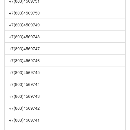
+7(803)4569751
+7(803)4569750
+7(803)4569749
+7(803)4569748
+7(803)4569747
+7(803)4569746
+7(803)4569745
+7(803)4569744
+7(803)4569743
+7(803)4569742
+7(803)4569741