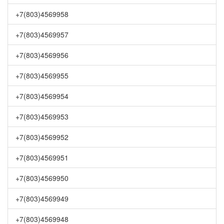
+7(803)4569958
+7(803)4569957
+7(803)4569956
+7(803)4569955
+7(803)4569954
+7(803)4569953
+7(803)4569952
+7(803)4569951
+7(803)4569950
+7(803)4569949
+7(803)4569948