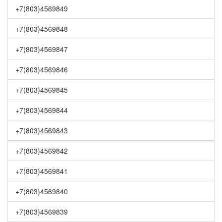
+7(803)4569849
+7(803)4569848
+7(803)4569847
+7(803)4569846
+7(803)4569845
+7(803)4569844
+7(803)4569843
+7(803)4569842
+7(803)4569841
+7(803)4569840
+7(803)4569839