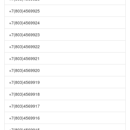
+7(803)4569925
+7(803)4569924
+7(803)4569923
+7(803)4569922
+7(803)4569921
+7(803)4569920
+7(803)4569919
+7(803)4569918
+7(803)4569917
+7(803)4569916
+7(803)4569915