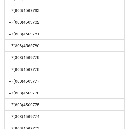
+7(803)4569783
+7(803)4569782
+7(803)4569781
+7(803)4569780
+7(803)4569779
+7(803)4569778
+7(803)4569777
+7(803)4569776
+7(803)4569775
+7(803)4569774
+7(803)4569773