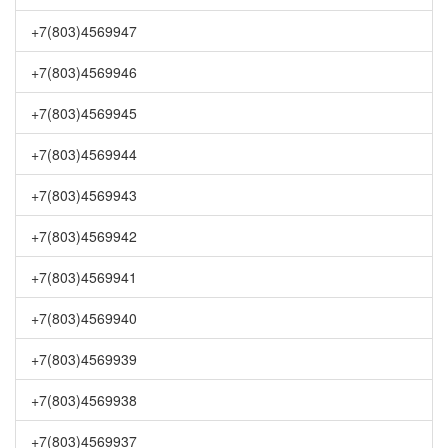
+7(803)4569947
+7(803)4569946
+7(803)4569945
+7(803)4569944
+7(803)4569943
+7(803)4569942
+7(803)4569941
+7(803)4569940
+7(803)4569939
+7(803)4569938
+7(803)4569937