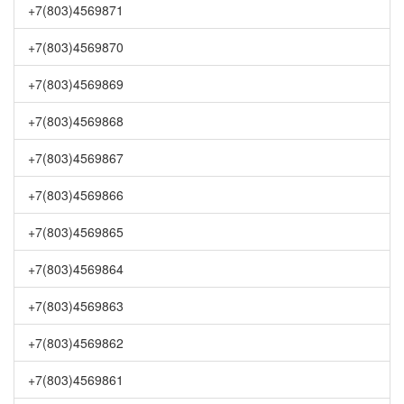
+7(803)4569871
+7(803)4569870
+7(803)4569869
+7(803)4569868
+7(803)4569867
+7(803)4569866
+7(803)4569865
+7(803)4569864
+7(803)4569863
+7(803)4569862
+7(803)4569861