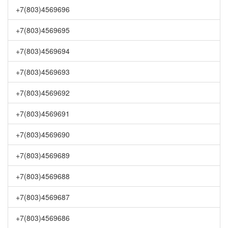
+7(803)4569696
+7(803)4569695
+7(803)4569694
+7(803)4569693
+7(803)4569692
+7(803)4569691
+7(803)4569690
+7(803)4569689
+7(803)4569688
+7(803)4569687
+7(803)4569686