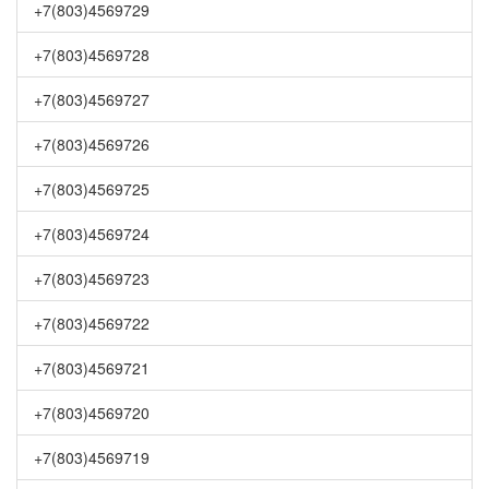
+7(803)4569729
+7(803)4569728
+7(803)4569727
+7(803)4569726
+7(803)4569725
+7(803)4569724
+7(803)4569723
+7(803)4569722
+7(803)4569721
+7(803)4569720
+7(803)4569719