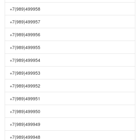
+7(989)499958
+7(989)499957
+7(989)499956
+7(989)499955
+7(989)499954
+7(989)499953
+7(989)499952
+7(989)499951
+7(989)499950
+7(989)499949
+7(989)499948