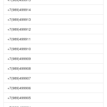
+7(989)499914
+7(989)499913
+7(989)499912
+7(989)499911
+7(989)499910
+7(989)499909
+7(989)499908
+7(989)499907
+7(989)499906
+7(989)499905