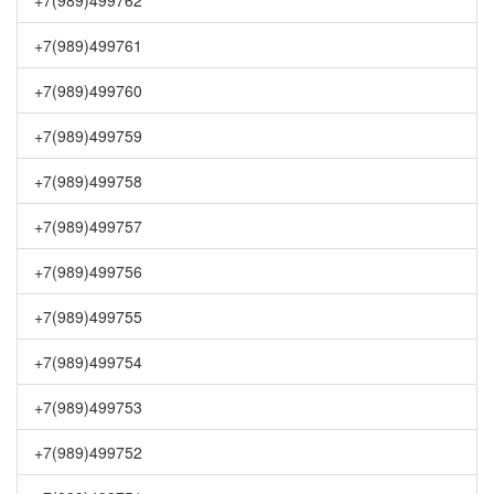
+7(989)499762
+7(989)499761
+7(989)499760
+7(989)499759
+7(989)499758
+7(989)499757
+7(989)499756
+7(989)499755
+7(989)499754
+7(989)499753
+7(989)499752