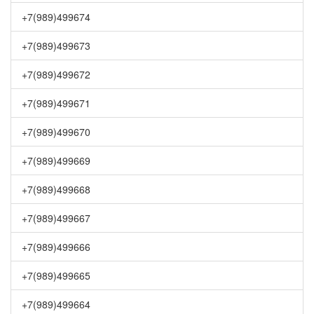
+7(989)499674
+7(989)499673
+7(989)499672
+7(989)499671
+7(989)499670
+7(989)499669
+7(989)499668
+7(989)499667
+7(989)499666
+7(989)499665
+7(989)499664