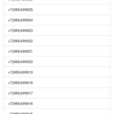
+7(989)499925
+7(989)499924
+7(989)499923
+7(989)499922
+7(989)499921
+7(989)499920
+7(989)499919
+7(989)499918
+7(989)499917
+7(989)499916
+7(989)499915