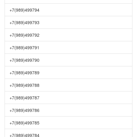
+7(989)499794
+7(989)499793
+7(989)499792
+7(989)499791
+7(989)499790
+7(989)499789
+7(989)499788
+7(989)499787
+7(989)499786
+7(989)499785
+7(989)499784