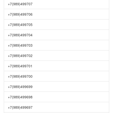
+7(989)499707
+7(989)499706
+7(989)499705
+7(989)499704
+7(989)499703
+7(989)499702
+7(989)499701
+7(989)499700
+7(989)499699
+7(989)499698
+7(989)499697