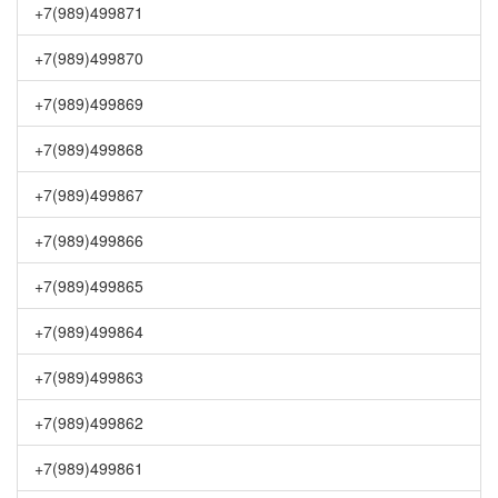
+7(989)499871
+7(989)499870
+7(989)499869
+7(989)499868
+7(989)499867
+7(989)499866
+7(989)499865
+7(989)499864
+7(989)499863
+7(989)499862
+7(989)499861