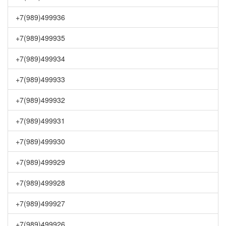
+7(989)499936
+7(989)499935
+7(989)499934
+7(989)499933
+7(989)499932
+7(989)499931
+7(989)499930
+7(989)499929
+7(989)499928
+7(989)499927
+7(989)499926