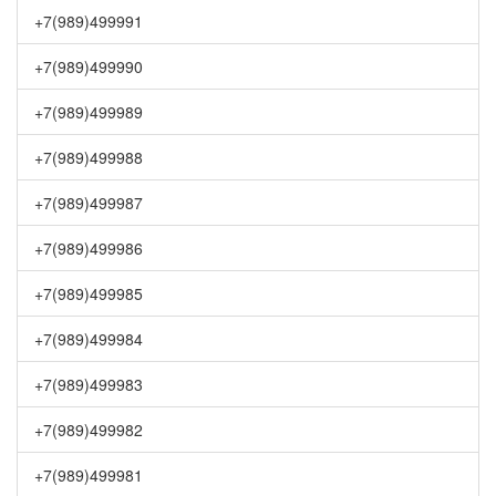
+7(989)499991
+7(989)499990
+7(989)499989
+7(989)499988
+7(989)499987
+7(989)499986
+7(989)499985
+7(989)499984
+7(989)499983
+7(989)499982
+7(989)499981