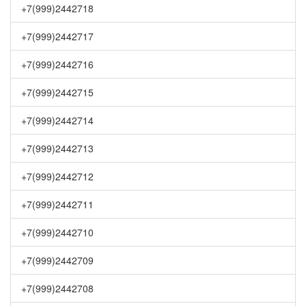
+7(999)2442718
+7(999)2442717
+7(999)2442716
+7(999)2442715
+7(999)2442714
+7(999)2442713
+7(999)2442712
+7(999)2442711
+7(999)2442710
+7(999)2442709
+7(999)2442708