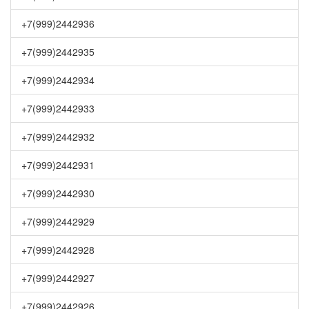
+7(999)2442936
+7(999)2442935
+7(999)2442934
+7(999)2442933
+7(999)2442932
+7(999)2442931
+7(999)2442930
+7(999)2442929
+7(999)2442928
+7(999)2442927
+7(999)2442926