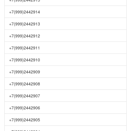
+7(999)2442914
+7(999)2442913
+7(999)2442912
+7(999)2442911
+7(999)2442910
+7(999)2442909
+7(999)2442908
+7(999)2442907
+7(999)2442906
+7(999)2442905