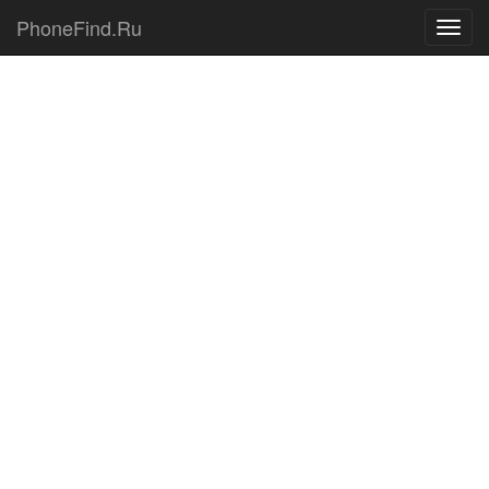
PhoneFind.Ru