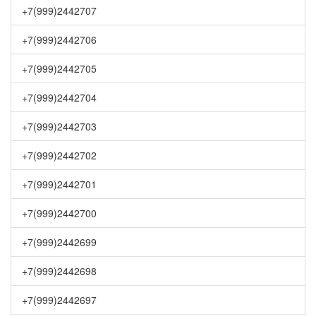
+7(999)2442707
+7(999)2442706
+7(999)2442705
+7(999)2442704
+7(999)2442703
+7(999)2442702
+7(999)2442701
+7(999)2442700
+7(999)2442699
+7(999)2442698
+7(999)2442697