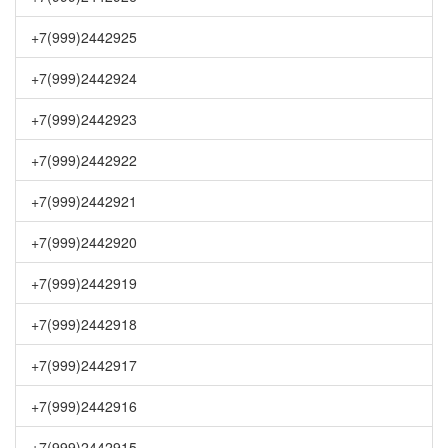
+7(999)2442925
+7(999)2442924
+7(999)2442923
+7(999)2442922
+7(999)2442921
+7(999)2442920
+7(999)2442919
+7(999)2442918
+7(999)2442917
+7(999)2442916
+7(999)2442915