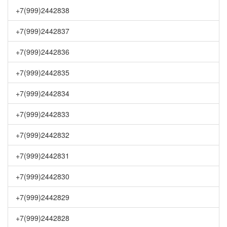
+7(999)2442838
+7(999)2442837
+7(999)2442836
+7(999)2442835
+7(999)2442834
+7(999)2442833
+7(999)2442832
+7(999)2442831
+7(999)2442830
+7(999)2442829
+7(999)2442828