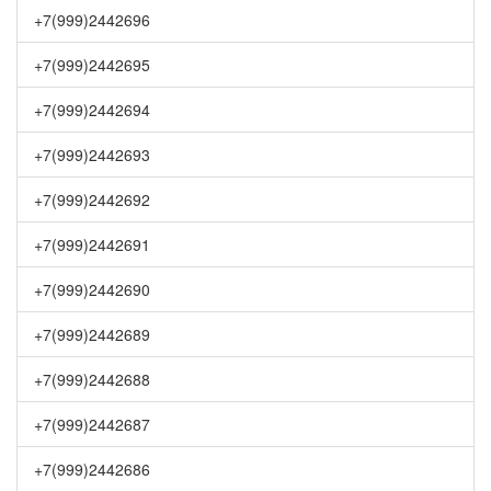
+7(999)2442696
+7(999)2442695
+7(999)2442694
+7(999)2442693
+7(999)2442692
+7(999)2442691
+7(999)2442690
+7(999)2442689
+7(999)2442688
+7(999)2442687
+7(999)2442686