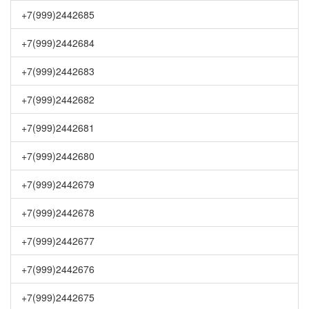
+7(999)2442685
+7(999)2442684
+7(999)2442683
+7(999)2442682
+7(999)2442681
+7(999)2442680
+7(999)2442679
+7(999)2442678
+7(999)2442677
+7(999)2442676
+7(999)2442675