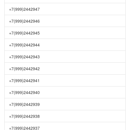
+7(999)2442947
+7(999)2442946
+7(999)2442945
+7(999)2442944
+7(999)2442943
+7(999)2442942
+7(999)2442941
+7(999)2442940
+7(999)2442939
+7(999)2442938
+7(999)2442937