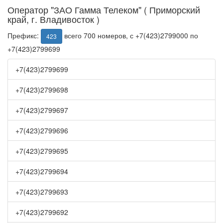
Оператор "ЗАО Гамма Телеком" ( Приморский
край, г. Владивосток )
Префикс:
всего 700 номеров, с +7(423)2799000 по
423
+7(423)2799699
+7(423)2799699
+7(423)2799698
+7(423)2799697
+7(423)2799696
+7(423)2799695
+7(423)2799694
+7(423)2799693
+7(423)2799692